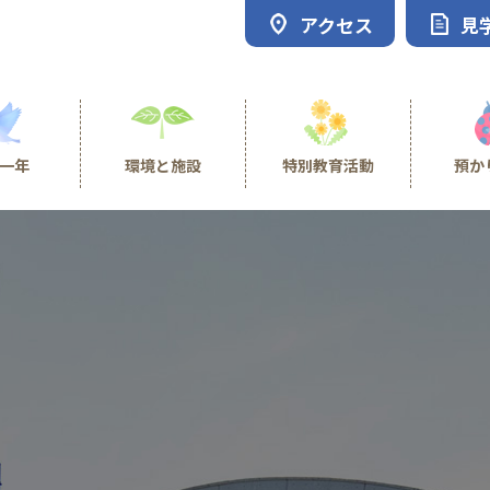
アクセス
見
一年
環境と施設
特別教育活動
預か