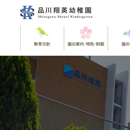
教育方針
園の案内･特色･制服
園の