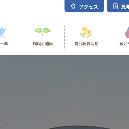
アクセス
見
一年
環境と施設
特別教育活動
預か