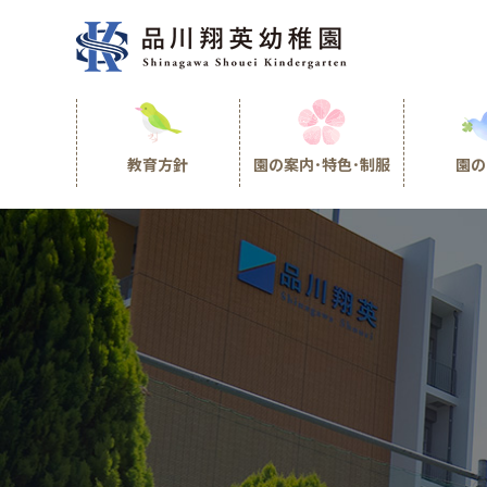
教育方針
園の案内･特色･制服
園の