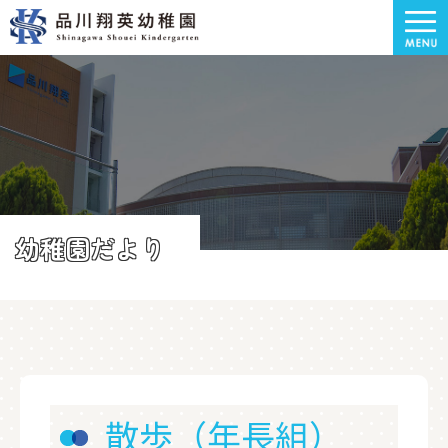
幼稚園だより
散歩（年長組）