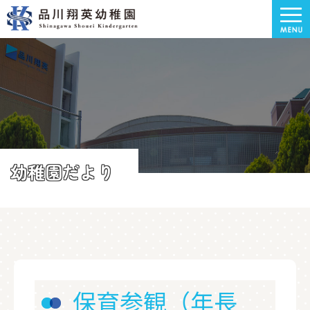
幼稚園だより
保育参観（年長