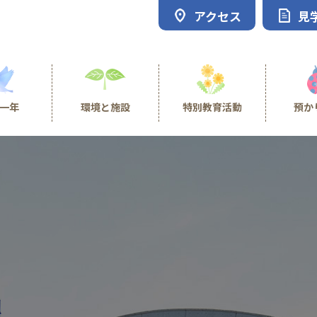
アクセス
見
一年
環境と施設
特別教育活動
預か