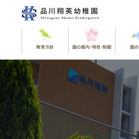
教育方針
園の案内･特色･制服
園の