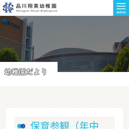
幼稚園だより
保育参観（年中