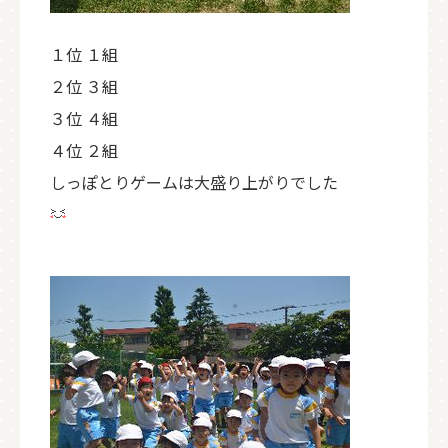
１位 １組
２位 ３組
３位 ４組
４位 ２組
しっぽとりゲームは大盛り上がりでした