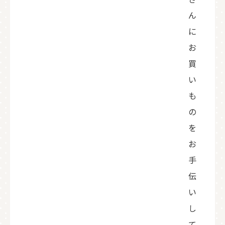
ん
に
お
買
い
も
の
を
お
手
伝
い
し
て