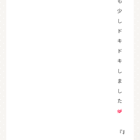
も
少
し
ド
キ
ド
キ
し
ま
し
た
『お