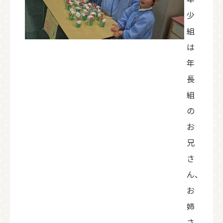
少
組
は
年
長
組
の
お
兄
さ
ん、
お
姉
さ