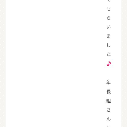
も
ら
い
ま
し
た
年
長
組
さ
ん