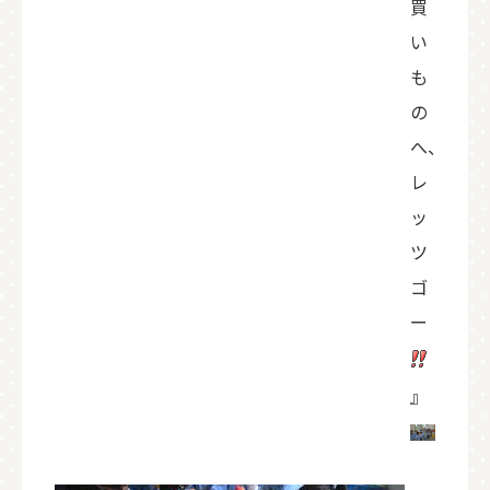
買
い
も
の
へ、
レ
ッ
ツ
ゴ
ー
』