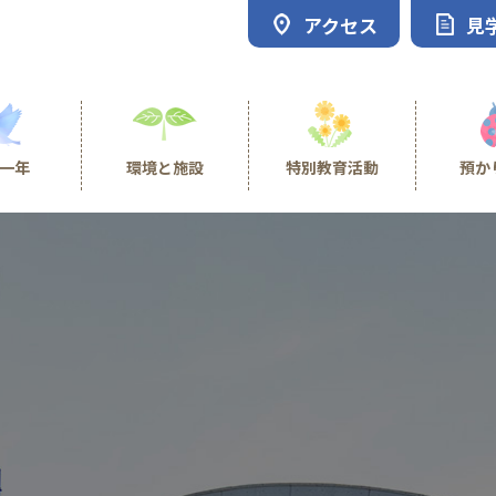
アクセス
見
一年
環境と施設
特別教育活動
預か