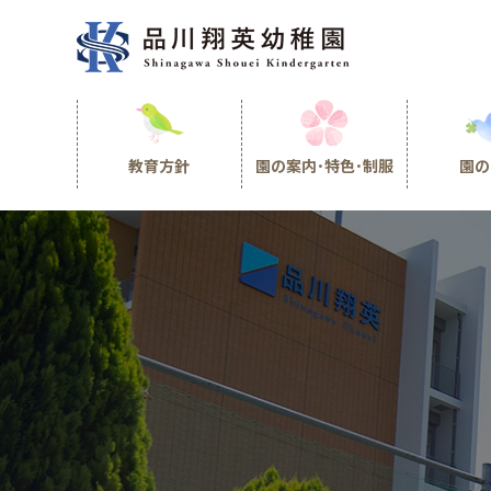
教育方針
園の案内･特色･制服
園の