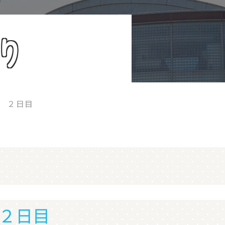
り
 ２日目
２日目