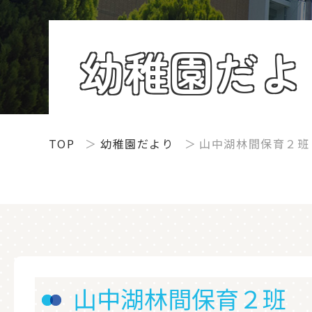
幼稚園だよ
TOP
幼稚園だより
山中湖林間保育２班
山中湖林間保育２班 