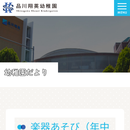
幼稚園だより
楽器あそび（年中