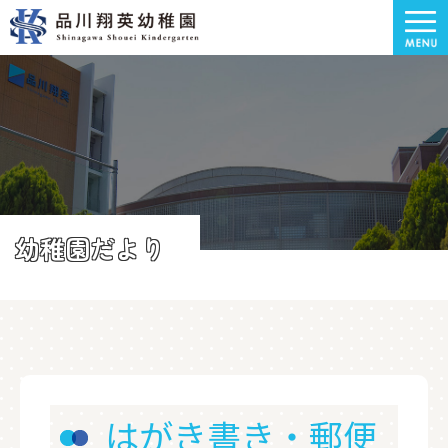
幼稚園だより
はがき書き・郵便