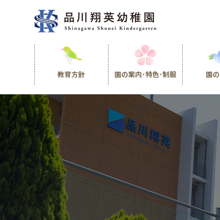
教育方針
園の案内･特色･制服
園の