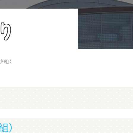
り
少組）
組）