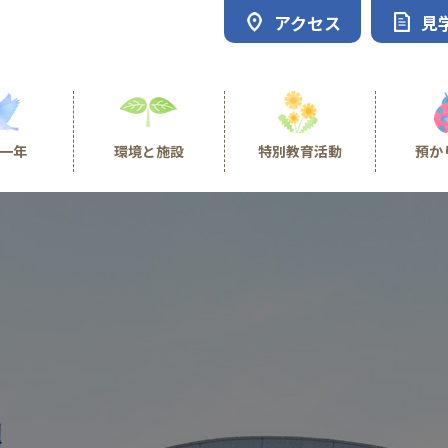
アクセス
見
一年
環境と施設
特別教育活動
預か