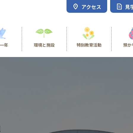
アクセス
見
一年
環境と施設
特別教育活動
預か