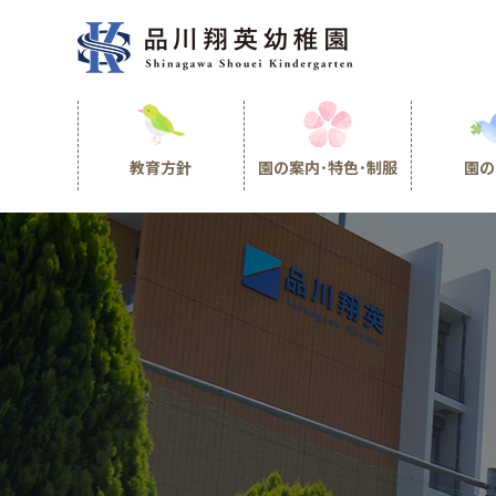
教育方針
園の案内･特色･制服
園の