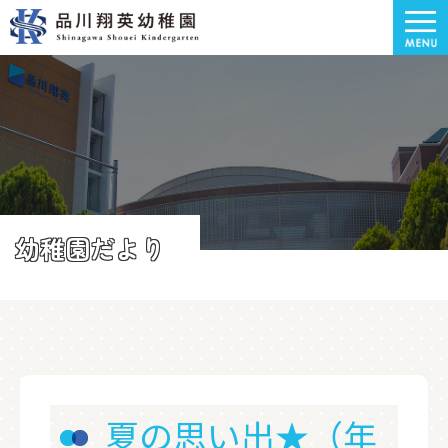
幼稚園だより
夏の思い出★（年