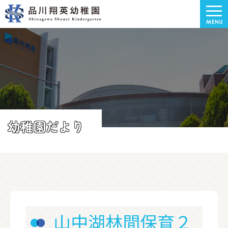
幼稚園だより
山中湖林間保育２