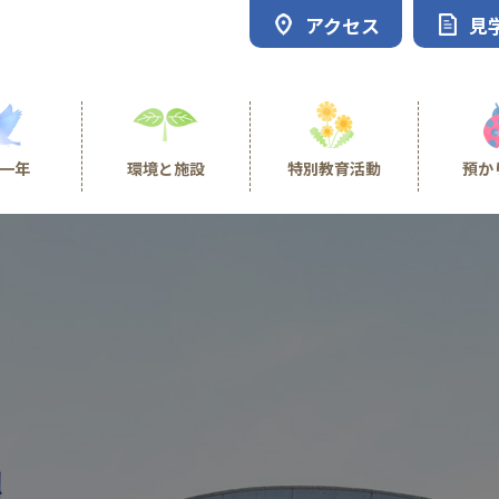
アクセス
見
一年
環境と施設
特別教育活動
預か