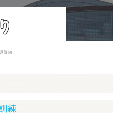
り
災訓練
訓練