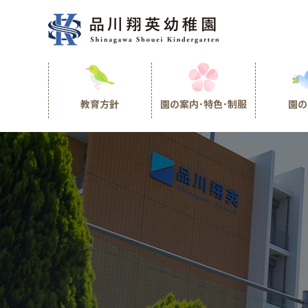
教育方針
園の案内･特色･制服
園の