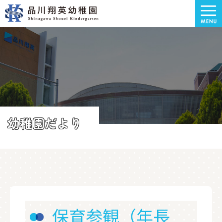
幼稚園だより
保育参観（年長