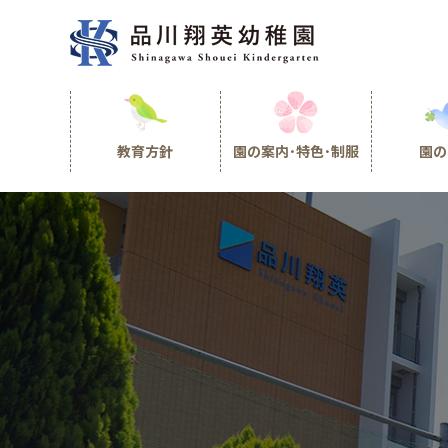
教育方針
園の案内･特色･制服
園の