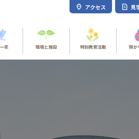
アクセス
見
一年
環境と施設
特別教育活動
預か