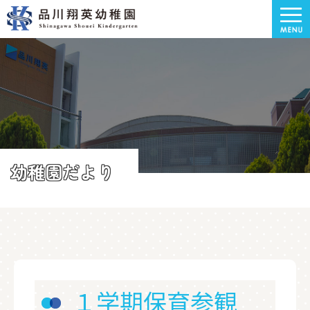
幼稚園だより
１学期保育参観