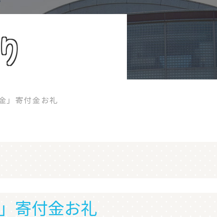
り
金」寄付金お礼
」寄付金お礼