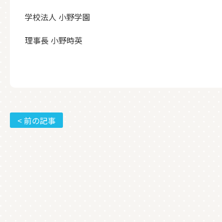
学校法人 小野学園
理事長 小野時英
< 前の記事