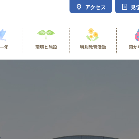
アクセス
見
一年
環境と施設
特別教育活動
預か