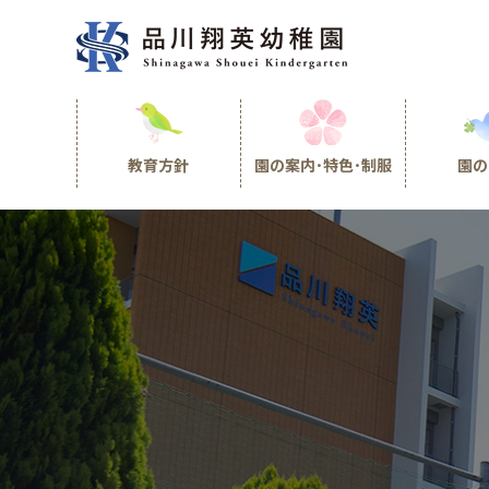
教育方針
園の案内･特色･制服
園の