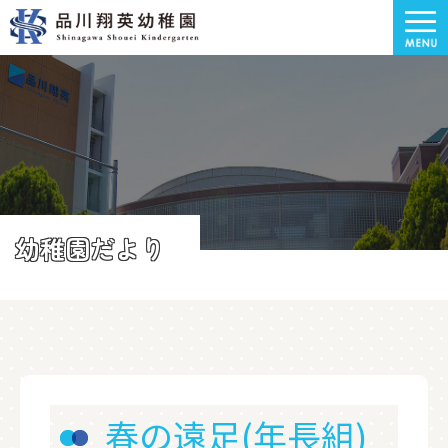
幼稚園だより
春の遠足(年長組)