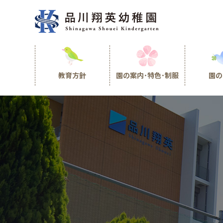
教育方針
園の案内･特色･制服
園の