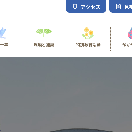
アクセス
見
一年
環境と施設
特別教育活動
預か