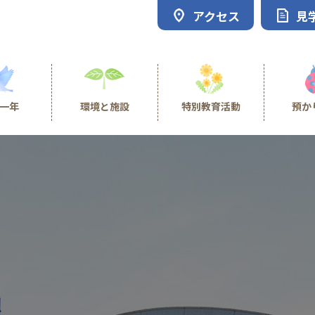
アクセス
見
一年
環境と施設
特別教育活動
預か