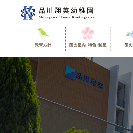
教育方針
園の案内･特色･制服
園の