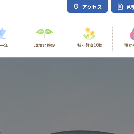
アクセス
見
一年
環境と施設
特別教育活動
預か