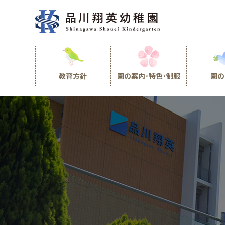
教育方針
園の案内･特色･制服
園の