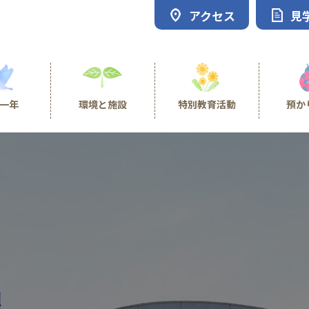
アクセス
見
一年
環境と施設
特別教育活動
預か