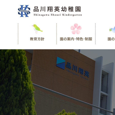
教育方針
園の案内･特色･制服
園の