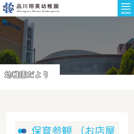
幼稚園だより
保育参観 （お店屋