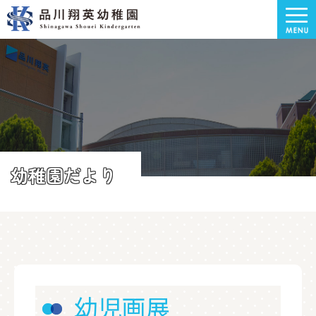
幼稚園だより
幼児画展